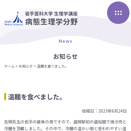
Skip
to
content
News
お知らせ
ホーム
>
お知らせ
>
温麺を食べました。
温麺を食べました。
投稿日：2023年6月24日
吉岡先生の岩手の最後の夜ですので、盛岡駅前の盛桜閣で焼き肉と
冷麺を頂戴しました。その中で、冷麺の温かい版と思われやすい温